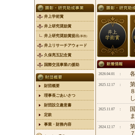
井上学術賞
井上研究奨励賞
井上研究奨励賞提出
(事務)
井上リサーチアウォード
久保亮五記念賞
国際交流事業の援助
2026.04.01 ：
2025.12.17 ：
財団概要
理事長ごあいさつ
財団設立趣意書
2025.11.07 ：
定款
事業・財務内容
2024.12.17 ：